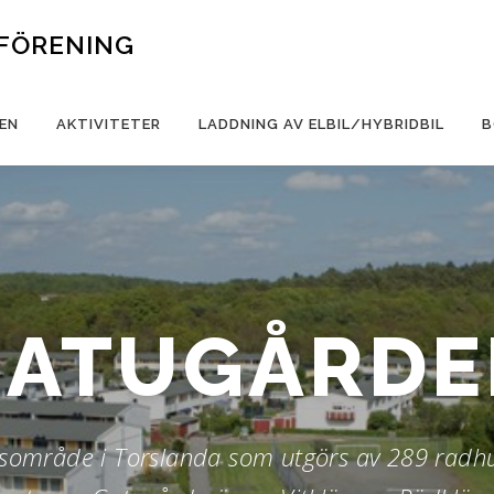
FÖRENING
EN
AKTIVITETER
LADDNING AV ELBIL/HYBRIDBIL
B
GATUGÅRDE
sområde i Torslanda som utgörs av 289 radhu