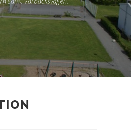
ern samt Vårbäcksvägen.
TION