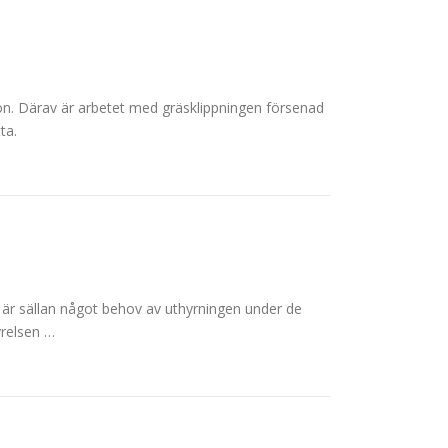
ion. Därav är arbetet med gräsklippningen försenad
ta.
är sällan något behov av uthyrningen under de
yrelsen …