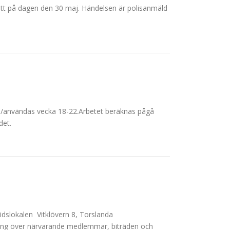
, mitt på dagen den 30 maj. Händelsen är polisanmäld
as/användas vecka 18-22.Arbetet beräknas pågå
det.
idslokalen Vitklövern 8, Torslanda
ing över närvarande medlemmar, biträden och