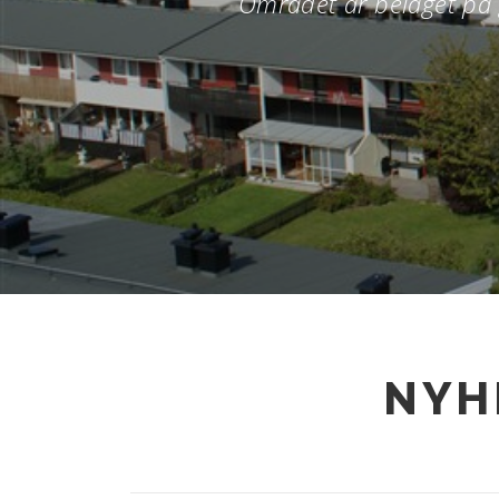
Området är beläget på 
NYH