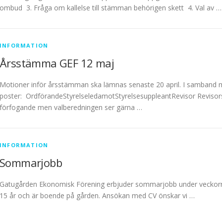
ombud 3. Fråga om kallelse till stämman behörigen skett 4. Val av …
INFORMATION
Årsstämma GEF 12 maj
Motioner inför årsstämman ska lämnas senaste 20 april. I samband 
poster: OrdförandeStyrelseledamotStyrelsesuppleantRevisor Revisorssu
förfogande men valberedningen ser gärna …
INFORMATION
Sommarjobb
Gatugården Ekonomisk Förening erbjuder sommarjobb under veckorna 2
15 år och är boende på gården. Ansökan med CV önskar vi …