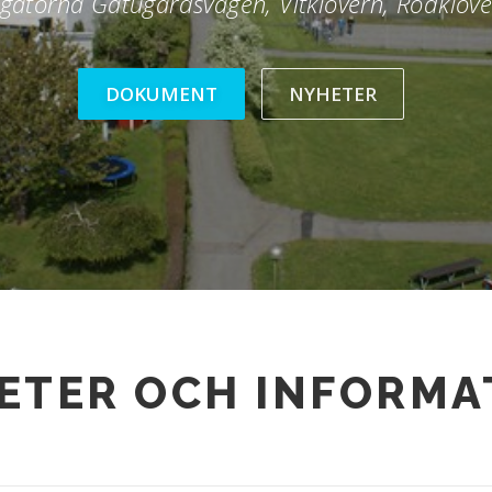
gatorna Gatugårdsvägen, Vitklövern, Rödklöv
DOKUMENT
NYHETER
ETER OCH INFORMA