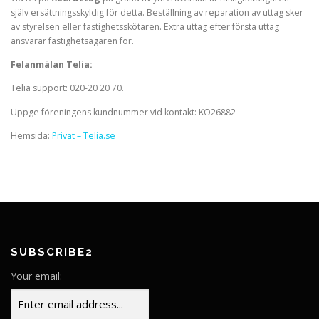
själv ersättningsskyldig för detta. Beställning av reparation av uttag sker
av styrelsen eller fastighetsskötaren. Extra uttag efter första uttag
ansvarar fastighetsägaren för.
Felanmälan Telia:
Telia support: 020-20 20 70.
Uppge föreningens kundnummer vid kontakt: KO26882
Hemsida:
Privat – Telia.se
SUBSCRIBE2
Your email: