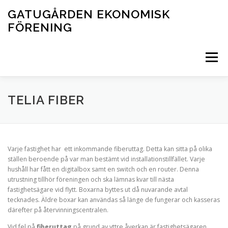
Hoppa
GATUGÅRDEN EKONOMISK
till
FÖRENING
innehåll
Meny
STARTSIDA
NYHETER
FÖRENINGEN
TELIA FIBER
AKTIVITETER
LADDNING AV ELBIL/HYBRIDBIL
Varje fastighet har ett inkommande fiberuttag. Detta kan sitta på olika
ställen beroende på var man bestämt vid installationstillfället. Varje
hushåll har fått en digitalbox samt en switch och en router. Denna
BOKNING AV LOKAL SAMT ÖVRIGA AKTIVITETER
utrustning tillhör föreningen och ska lämnas kvar till nästa
fastighetsägare vid flytt. Boxarna byttes ut då nuvarande avtal
tecknades. Äldre boxar kan användas så länge de fungerar och kasseras
därefter på återvinningscentralen.
Vid fel på
fiberuttag
på grund av yttre åverkan är fastighetsägaren