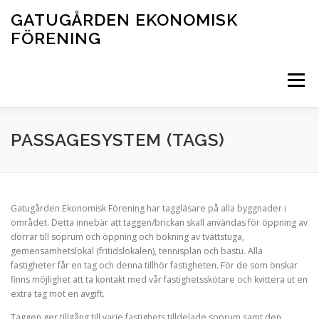
Hoppa
GATUGÅRDEN EKONOMISK
till
FÖRENING
innehåll
Meny
STARTSIDA
NYHETER
FÖRENINGEN
PASSAGESYSTEM (TAGS)
AKTIVITETER
LADDNING AV ELBIL/HYBRIDBIL
Gatugården Ekonomisk Förening har taggläsare på alla byggnader i
området. Detta innebär att taggen/brickan skall användas för öppning av
dörrar till soprum och öppning och bokning av tvättstuga,
BOKNING AV LOKAL SAMT ÖVRIGA AKTIVITETER
gemensamhetslokal (fritidslokalen), tennisplan och bastu. Alla
fastigheter får en tag och denna tillhör fastigheten. För de som önskar
finns möjlighet att ta kontakt med vår fastighetsskötare och kvittera ut en
extra tag mot en avgift.
Taggen ger tillgång till varje fastighets tilldelade soprum samt den