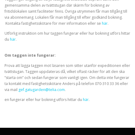
gemensamma delen av tvättstugan där skärm för bokning av
fritidslokalen samt faciliteter finns. Övriga utrymmen får man tillgång till
via abonnemang. Lokalen får man tillgång till efter godkänd bokning.
Kontakta fastighetsskötare för mer information eller se
här
.
Utförlig instruktion om hur taggen fungerar eller hur bokning utförs hittar
du
här
.
Om taggen inte fungerar:
Prova att lägga taggen mot läsaren som sitter utanför expeditionen eller
tvättstugan. Taggen uppdateras då, vilket oftast räcker för att den ska
”starta om” och sedan fungerar som vanligt igen. Om detta inte fungerar
ta kontakt med fastighetsskötare Anders på telefon 070-310 33 36 eller
via mail
gef.gatugarden@telia.com
.
en fungerar eller hur bokning utförs hittar du
här
.