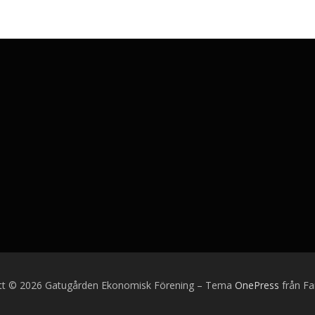
tt © 2026 Gatugården Ekonomisk Förening
–
Tema
OnePress
från F