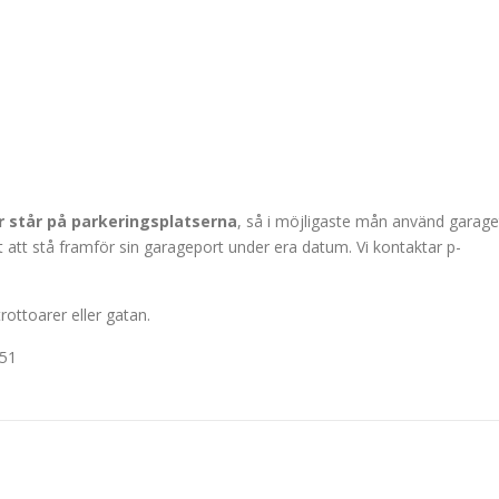
ar står på parkeringsplatserna
, så i möjligaste mån använd garage
t att stå framför sin garageport under era datum. Vi kontaktar p-
trottoarer eller gatan.
451