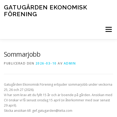
Hoppa
GATUGÅRDEN EKONOMISK
till
FÖRENING
innehåll
Meny
STARTSIDA
NYHETER
FÖRENINGEN
Sommarjobb
PUBLICERAD DEN
2026-03-10
AV
ADMIN
AKTIVITETER
LADDNING AV ELBIL/HYBRIDBIL
Gatugården Ekonomisk Förening erbjuder sommarjobb under veckorna
BOKNING AV LOKAL SAMT ÖVRIGA AKTIVITETER
25, 26 och 27 (2026).
Vi har som krav att du fyllt 15 år och är boende på gården. Ansökan med
CV önskar vi få senast onsdag 15 april (vi återkommer med svar senast
29 april).
Skicka ansökan till: gef.gatugarden@telia.com