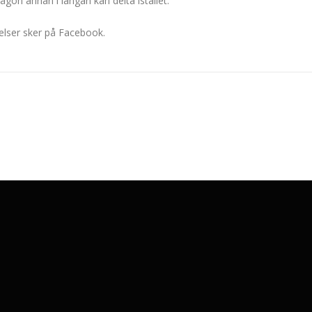
gon annan i längan kan delta istället.
lser sker på Facebook.