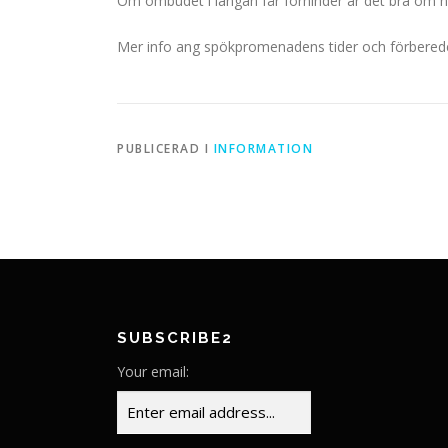
Om ombudet i längan får förhinder är det bra om nå
Mer info ang spökpromenadens tider och förberede
PUBLICERAD I
INFORMATION
SUBSCRIBE2
Your email: